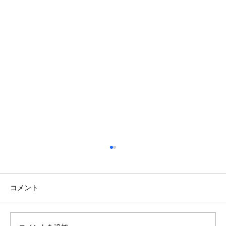
令和6年度調布市空手道連盟春季大会
令和6年度調布市空手道連盟春季大会（2024年
4月21日） 結果報告 形 小1男女 優勝
コメント
橋本拓 小3女子 準優勝 栗本夕里杏 組手 小
1男女 優勝 橋本拓 小1男女 3位 成瀬綾人
小2男女 準優勝 松平晴尚 小3女子 準優