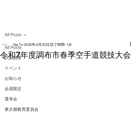
HOME
All Posts
Na To
2025年4月20日
読了時間: 1分
All Posts
令和7年度調布市春季空手道競技大会
試合結果
イベント
お知らせ
会員限定
選考会
東京都教育委員会