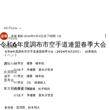
HOME
All Posts
道場 奥町
2024年5月4日
読了時間: 1分
All Posts
令和6年度調布市空手道連盟春季大会
試合結果
令和6年度調布市空手道連盟春季大会（2024年4月21日）　結果報告
イベント
お知らせ
形　　小1男女　優勝　橋本拓
　　　小3女子　準優勝　栗本夕里杏
会員限定
組手　小1男女　優勝　橋本拓
選考会
　　　小1男女　3位　成瀬綾人
東京都教育委員会
　　　小2男女　準優勝　松平晴尚
　　　小3女子　準優勝　栗本夕里杏
参加者：冨澤塁、鈴木翔大